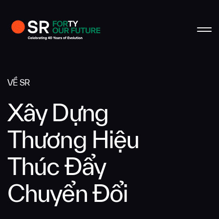
Hồ sơ
Hoàn tất
Hoàn tất
Hoàn tất
Hoàn tất
Liên hệ hợp tác
VỀ SR
Họ và tên đệm
Xây Dựng
Tên
Thương Hiệu
Thúc Đẩy
Email
Chuyển Đổi
Công ty