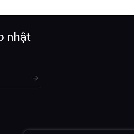
Công ty
Nội dung tin
p nhật
GỬI THÔNG