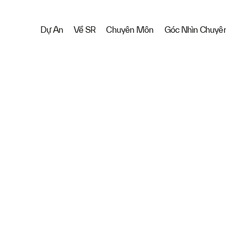
hệ hợp tác
Dự Án
Về SR
Chuyên Môn
Góc Nhìn Chuyê
Họ và tên đ
Email