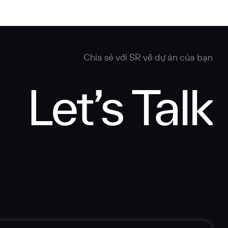
 nhắn
Chia sẻ với SR về dự án của bạn
Let’s Talk
 TIN