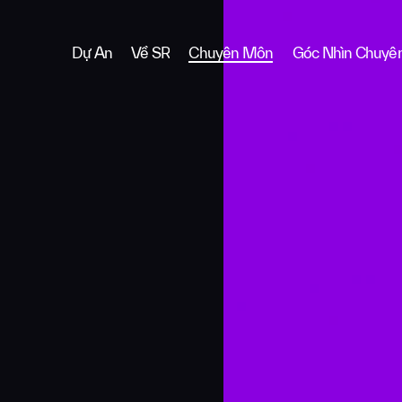
hệ hợp tác
Dự Án
Về SR
Chuyên Môn
Góc Nhìn Chuyê
Họ và tên đ
Email