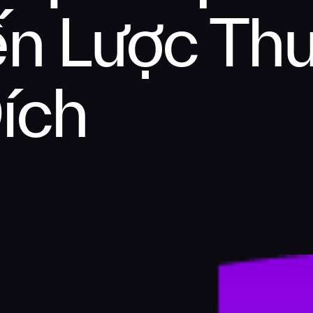
n Lược Th
ích