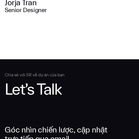
Jorja Tran
Senior Designer
Chia sẻ với SR về dự án của bạn
Let’s Talk
Góc nhìn chiến lược, cập nhật
trực tiếp qua email