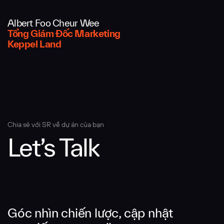
Albert Foo Cheur Wee
Nội dung tin nhắn
Tổng Giám Đốc Marketing
Keppel Land
Chia sẻ với SR về dự án của bạn
Let’s Talk
GỬI THÔNG TIN
Góc nhìn chiến lược, cập nhật