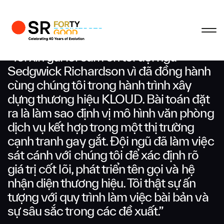
Hồ sơ
Hoàn tất
Hoàn tất
Hoàn tất
Hoàn tất
Liên hệ hợp tác
"Tôi xin gửi lời cảm ơn tới đội ngũ
Sedgwick Richardson vì đã đồng hành
cùng chúng tôi trong hành trình xây
Họ và tên đệm
dựng thương hiệu KLOUD. Bài toán đặt
ra là làm sao định vị mô hình văn phòng
dịch vụ kết hợp trong một thị trường
Tên
cạnh tranh gay gắt. Đội ngũ đã làm việc
sát cánh với chúng tôi để xác định rõ
giá trị cốt lõi, phát triển tên gọi và hệ
Email
nhận diện thương hiệu. Tôi thật sự ấn
tượng với quy trình làm việc bài bản và
sự sâu sắc trong các đề xuất.”
Công ty