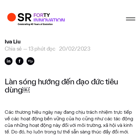
Hồ sơ
Hoàn tất
Hoàn tất
Hoàn tất
Hoàn tất
Liên hệ hợp tác
Iva Liu
Chia sẻ
—
13 phút đọc
20/02/2023
Họ và tên đệm
Làn sóng hướng đến đạo đức tiêu
Tên
dùng￼
Email
Các thương hiệu ngày nay đang chịu trách nhiệm trực tiếp
về các hoạt động bền vững của họ cũng như các tác động
của những hoạt động này đối với môi trường, xã hội và kinh
tế. Do đó, họ luôn trong tư thế sẵn sàng thúc đẩy đổi mới.
Công ty