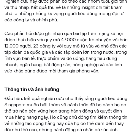
Nghiên cứu này được phân bổ theo các nhóm tuổi, giới tính
và thu nhập. Kết quả thu về là những insight chi tiết khám
phá ra những những kỳ vọng người tiêu dùng mong đợi từ
các công ty và chính phủ.
Các phản hồi được ghi nhận qua bài tập trên mạng xã hội
được thực hiện với quy mô 47.000 cuộc trò chuyện với hơn
12.000 người. 23 công ty với quy mô từ vừa và nhỏ đến các
tập đoàn đa quốc gia và các tập đoàn lớn trong nước, trong
lĩnh vực bán lẻ, thực phẩm và đồ uống, hàng tiêu dùng
nhanh, ngân hàng, bất động sản, nông nghiệp và các lĩnh
vực khác cũng được mời tham gia phỏng vấn.
Thông tin và ảnh hưởng
Đầu tiên, kết quả nghiên cứu cho thấy rằng người tiêu dùng
Singapore muốn biết thêm về cách thức để họ cách họ có
thể trở nên bền vững hơn trong hành động và quyết định
mua hàng hàng ngày. Họ cũng chủ động tìm kiếm thông tin
về những tác động hằng này của họ có thể đem đến thay
đổi như thế nào, những hành động cá nhân có sức ảnh