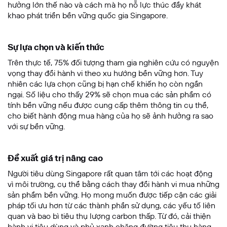
hưởng lớn thế nào và cách mà họ nỗ lực thúc đẩy khát
khao phát triển bền vững quốc gia Singapore.
Sự lựa chọn và kiến thức
Trên thực tế, 75% đối tượng tham gia nghiên cứu có nguyện
vọng thay đổi hành vi theo xu hướng bền vững hơn. Tuy
nhiên các lựa chọn cũng bị hạn chế khiến họ còn ngần
ngại. Số liệu cho thấy 29% sẽ chọn mua các sản phẩm có
tính bền vững nếu được cung cấp thêm thông tin cụ thể,
cho biết hành động mua hàng của họ sẽ ảnh hưởng ra sao
với sự bền vững.
Đề xuất giá trị nâng cao
Người tiêu dùng Singapore rất quan tâm tới các hoạt động
vì môi trường, cụ thể bằng cách thay đổi hành vi mua những
sản phẩm bền vững. Họ mong muốn được tiếp cận các giải
pháp tối ưu hơn từ các thành phần sử dụng, các yếu tố liên
quan và bao bì tiêu thụ lượng carbon thấp. Từ đó, cải thiện
hành vi tiêu dùng và phủ xanh chặng đường tiêu thụ hàng