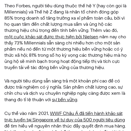
Theo Forbes, người tiêu dùng thuộc thế hệ Y (hay còn gọi là
Millennials) và Thế hệ Z đang là nhân tố chính đóng góp
Nội dung tin nhắn
85% trong doanh số tăng trưởng xa xỉ phẩm toàn cầu, bởi vì
họ quan tâm đến chất lượng mua sắm và ủng hộ các
thương hiệu chú trọng đến tính bền vững. Thêm vào đó,
một cuộc khảo sát được thực hiện bởi Nielsen
năm nay cho
thấy 73% Millennials sẵn sàng chi nhiều hơn cho một sản
phẩm nếu nó đến từ một thương hiệu bền vững hoặc có ý
thức xã hội; 81% trong số họ kỳ vọng các thương hiệu mà họ
ủng hộ sẽ minh bạch trong hoạt động tiếp thị và tích cực
truyền tải về tác động bền vững của thương hiệu.
Và người tiêu dùng sẵn sàng trả một khoản phí cao để có
GỬI THÔNG TIN
được trải nghiệm có ý nghĩa. Sản phẩm chất lượng cao, sự
chỉn chu và dịch vụ chuyên nghiệp ngày càng được xem là
thang đo tỉ lệ thuận với
sự bền vững
.
Cụ thể vào năm 2021,
WWF Châu Á đã tiến hành khảo sát
trực tuyến tại Singapore về tư duy của 500 người tiêu dùng
để tìm hiểu về nguyên nhân thúc đẩy quyết định mua hàng.