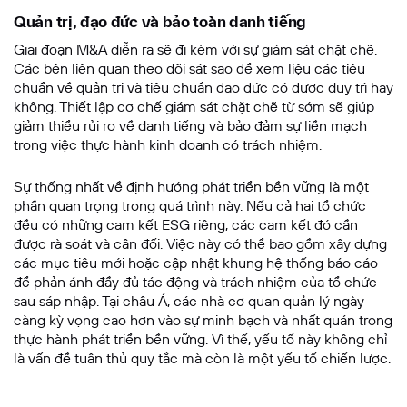
Quản trị, đạo đức và bảo toàn danh tiếng
Giai đoạn M&A diễn ra sẽ đi kèm với sự giám sát chặt chẽ.
Các bên liên quan theo dõi sát sao để xem liệu các tiêu
chuẩn về quản trị và tiêu chuẩn đạo đức có được duy trì hay
không. Thiết lập cơ chế giám sát chặt chẽ từ sớm sẽ giúp
giảm thiểu rủi ro về danh tiếng và bảo đảm sự liền mạch
trong việc thực hành kinh doanh có trách nhiệm.
Sự thống nhất về định hướng phát triển bền vững là một
phần quan trọng trong quá trình này. Nếu cả hai tổ chức
đều có những cam kết ESG riêng, các cam kết đó cần
được rà soát và cân đối. Việc này có thể bao gồm xây dựng
các mục tiêu mới hoặc cập nhật khung hệ thống báo cáo
để phản ánh đầy đủ tác động và trách nhiệm của tổ chức
sau sáp nhập. Tại châu Á, các nhà cơ quan quản lý ngày
càng kỳ vọng cao hơn vào sự minh bạch và nhất quán trong
thực hành phát triển bền vững. Vì thế, yếu tố này không chỉ
là vấn đề tuân thủ quy tắc mà còn là một yếu tố chiến lược.