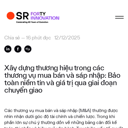
Hồ sơ
Hoàn tất
Hoàn tất
Hoàn tất
Hoàn tất
Liên hệ hợp tác
Chia sẻ
—
16 phút đọc
12/12/2025
Họ và tên đệm
Xây dựng thương hiệu trong các
thương vụ mua bán và sáp nhập: Bảo
Tên
toàn niềm tin và giá trị qua giai đoạn
chuyển giao
Email
Các thương vụ mua bán và sáp nhập (M&A) thường được
nhìn nhận dưới góc độ tài chính và chiến lược. Trong khi
Công ty
phần lớn sự chú ý thường dồn về những bảng cân đối kế