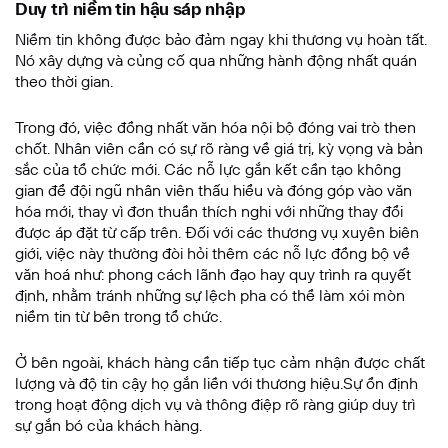
Duy trì niềm tin hậu sáp nhập
Niềm tin không được bảo đảm ngay khi thương vụ hoàn tất.
Nó xây dựng và củng cố qua những hành động nhất quán
theo thời gian.
Trong đó, việc đồng nhất văn hóa nội bộ đóng vai trò then
chốt. Nhân viên cần có sự rõ ràng về giá trị, kỳ vọng và bản
sắc của tổ chức mới. Các nỗ lực gắn kết cần tạo không
gian để đội ngũ nhân viên thấu hiểu và đóng góp vào văn
hóa mới, thay vì đơn thuần thích nghi với những thay đổi
được áp đặt từ cấp trên. Đối với các thương vụ xuyên biên
giới, việc này thường đòi hỏi thêm các nỗ lực đồng bộ về
văn hoá như: phong cách lãnh đạo hay quy trình ra quyết
định, nhằm tránh những sự lệch pha có thể làm xói mòn
niềm tin từ bên trong tổ chức.
Ở bên ngoài, khách hàng cần tiếp tục cảm nhận được chất
lượng và độ tin cậy họ gắn liền với thương hiệu.Sự ổn định
trong hoạt động dịch vụ và thông điệp rõ ràng giúp duy trì
sự gắn bó của khách hàng.