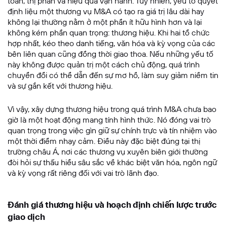
toán, thị phần và hiệu quả vận hành. Tuy nhiên, yếu tố quyết
định liệu một thương vụ M&A có tạo ra giá trị lâu dài hay
không lại thường nằm ở một phần ít hữu hình hơn và lại
Nội dung tin nhắn
không kém phần quan trọng: thương hiệu. Khi hai tổ chức
hợp nhất, kéo theo danh tiếng, văn hóa và kỳ vọng của các
bên liên quan cũng đồng thời giao thoa. Nếu những yếu tố
này không được quản trị một cách chủ động, quá trình
chuyển đổi có thể dẫn đến sự mơ hồ, làm suy giảm niềm tin
và sự gắn kết với thương hiệu.
Vì vậy, xây dựng thương hiệu trong quá trình M&A chưa bao
giờ là một hoạt động mang tính hình thức. Nó đóng vai trò
quan trọng trong việc gìn giữ sự chính trực và tín nhiệm vào
một thời điểm nhạy cảm. Điều này đặc biệt đúng tại thị
GỬI THÔNG TIN
trường châu Á, nơi các thương vụ xuyên biên giới thường
đòi hỏi sự thấu hiểu sâu sắc về khác biệt văn hóa, ngôn ngữ
và kỳ vọng rất riêng đối với vai trò lãnh đạo.
Đánh giá thương hiệu và hoạch định chiến lược trước
giao dịch