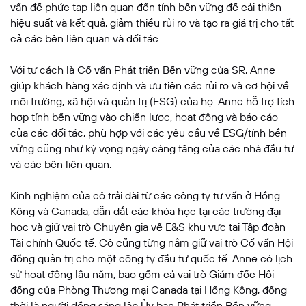
vấn đề phức tạp liên quan đến tính bền vững để cải thiện
hiệu suất và kết quả, giảm thiểu rủi ro và tạo ra giá trị cho tất
cả các bên liên quan và đối tác.
Với tư cách là Cố vấn Phát triển Bền vững của SR, Anne
giúp khách hàng xác định và ưu tiên các rủi ro và cơ hội về
môi trường, xã hội và quản trị (ESG) của họ. Anne hỗ trợ tích
hợp tính bền vững vào chiến lược, hoạt động và báo cáo
của các đối tác, phù hợp với các yêu cầu về ESG/tính bền
vững cũng như kỳ vọng ngày càng tăng của các nhà đầu tư
và các bên liên quan.
Kinh nghiệm của cô trải dài từ các công ty tư vấn ở Hồng
Kông và Canada, dẫn dắt các khóa học tại các trường đại
học và giữ vai trò Chuyên gia về E&S khu vực tại Tập đoàn
Tài chính Quốc tế. Cô cũng từng nắm giữ vai trò Cố vấn Hội
đồng quản trị cho một công ty đầu tư quốc tế. Anne có lịch
sử hoạt động lâu năm, bao gồm cả vai trò Giám đốc Hội
đồng của Phòng Thương mại Canada tại Hồng Kông, đồng
thời là người đồng sáng lập Ủy ban Phát triển Bền vững,