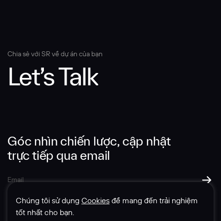
Nội dung tin nhắn
Chia sẻ với SR về dự án của bạn
Let’s Talk
Góc nhìn chiến lược, cập nhật
GỬI THÔNG TIN
trực tiếp qua email
Chúng tôi sử dụng
Cookies
để mang đến trải nghiệm
tốt nhất cho bạn.