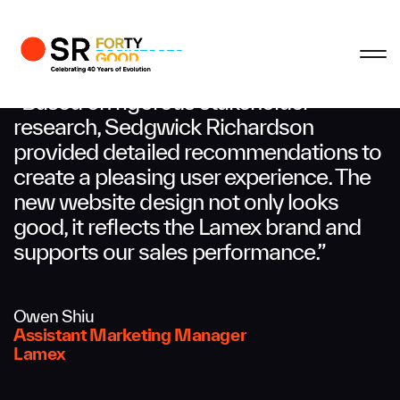
Hồ sơ
Hoàn tất
Hoàn tất
Hoàn tất
Hoàn tất
Liên hệ hợp tác
“Based on rigorous stakeholder
research, Sedgwick Richardson
provided detailed recommendations to
Họ và tên đệm
create a pleasing user experience. The
new website design not only looks
good, it reflects the Lamex brand and
Tên
supports our sales performance.”
Email
Owen Shiu
Assistant Marketing Manager
Lamex
Công ty