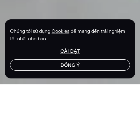
Chúng tôi sử dụng
Cookies
để mang đến trải nghiệm
tốt nhất cho bạn.
CÀI ĐẶT
ĐỒNG Ý
LET'S TALK
Địa điểm
Lĩnh vực
Singapore
Sức khoẻ
Giáo dục